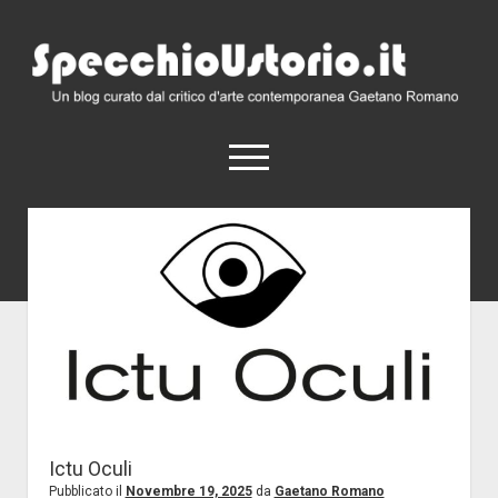
SpecchioUstorio.it
apri
menu
Home
Chi Siamo
Comunicati Stampa
Eventi
Ictu Oculi
Pubblicato il
Novembre 19, 2025
da
Gaetano Romano