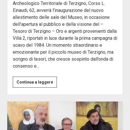
Archeologico Territoriale di Terzigno, Corso L.
Einaudi, 62, avverrà l’inaugurazione del nuovo
allestimento delle sale del Museo, in occasione
dell’apertura al pubblico e della visione del –
Tesoro di Terzigno – Oro e argenti provenienti dalla
Villa 2, riportati in luce durante la prima campagna di
scavo del 1984. Un momento straordinario e
emozionante per il piccolo museo di Terzigno, ma
scrigno di tesori, che cresce sospinto dall’onda di
consenso e…
Il
Continua a leggere
Tesoro
di
Terzigno
Oro
e
Argenti