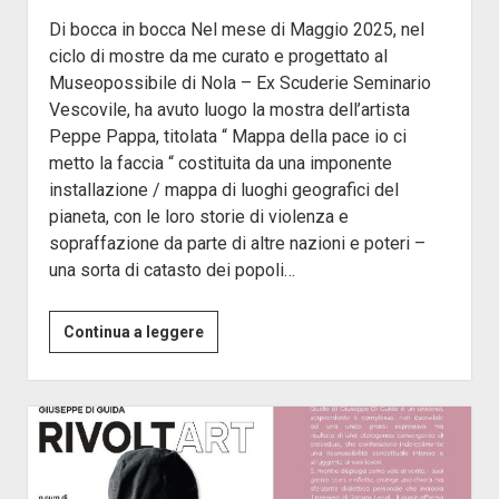
Di bocca in bocca Nel mese di Maggio 2025, nel
ciclo di mostre da me curato e progettato al
Museopossibile di Nola – Ex Scuderie Seminario
Vescovile, ha avuto luogo la mostra dell’artista
Peppe Pappa, titolata “ Mappa della pace io ci
metto la faccia “ costituita da una imponente
installazione / mappa di luoghi geografici del
pianeta, con le loro storie di violenza e
sopraffazione da parte di altre nazioni e poteri –
una sorta di catasto dei popoli…
Mappa
Continua a leggere
della
Pace
….
Io
ci
metto