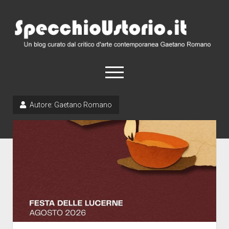
SpecchioUstorio.it
apri
menu
Autore:
Gaetano Romano
Home
Chi Siamo
Comunicati Stampa
Eventi