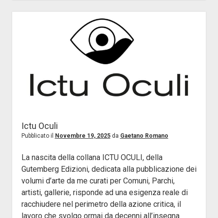
Lucerne,
un
mio
testo
che
scava
nel
passato
Ictu Oculi
Pubblicato il
Novembre 19, 2025
da
Gaetano Romano
La nascita della collana ICTU OCULI, della
Gutemberg Edizioni, dedicata alla pubblicazione dei
volumi d’arte da me curati per Comuni, Parchi,
artisti, gallerie, risponde ad una esigenza reale di
racchiudere nel perimetro della azione critica, il
lavoro che svolgo ormai da decenni all’insegna