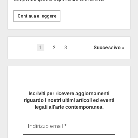
JACOPO
Continua a leggere
NADDEO
BURKINA
FASO
:
Paginazione
1
2
3
Successivo
il
degli
dado
articoli
è
Barra
tratto
laterale
Iscriviti per ricevere aggiornamenti
riguardo i nostri ultimi articoli ed eventi
legati all'arte contemporanea.