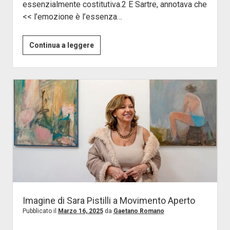
essenzialmente costitutiva.2 E Sartre, annotava che
<< l’emozione è l’essenza…
Di
Continua a leggere
Guida
:
L’artista
che
aspettavamo
Imagine di Sara Pistilli a Movimento Aperto
Pubblicato il
Marzo 16, 2025
da
Gaetano Romano