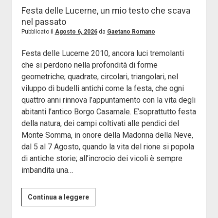
Festa delle Lucerne, un mio testo che scava
nel passato
Pubblicato il
Agosto 6, 2026
da
Gaetano Romano
Festa delle Lucerne 2010, ancora luci tremolanti
che si perdono nella profondità di forme
geometriche; quadrate, circolari, triangolari, nel
viluppo di budelli antichi come la festa, che ogni
quattro anni rinnova l’appuntamento con la vita degli
abitanti l’antico Borgo Casamale. E’soprattutto festa
della natura, dei campi coltivati alle pendici del
Monte Somma, in onore della Madonna della Neve,
dal 5 al 7 Agosto, quando la vita del rione si popola
di antiche storie; all’incrocio dei vicoli è sempre
imbandita una…
Festa
Continua a leggere
delle