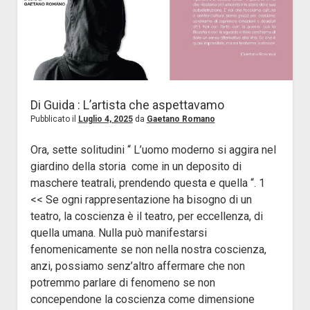
la
faccia
di
Peppe
Pappa
Di Guida : L’artista che aspettavamo
Pubblicato il
Luglio 4, 2025
da
Gaetano Romano
Ora, sette solitudini “ L’uomo moderno si aggira nel
giardino della storia come in un deposito di
maschere teatrali, prendendo questa e quella “. 1
<< Se ogni rappresentazione ha bisogno di un
teatro, la coscienza è il teatro, per eccellenza, di
quella umana. Nulla può manifestarsi
fenomenicamente se non nella nostra coscienza,
anzi, possiamo senz’altro affermare che non
potremmo parlare di fenomeno se non
concependone la coscienza come dimensione