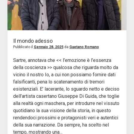
della
Villa
Il mondo adesso
Pubblicato il
Gennaio 28, 2025
da
Gaetano Romano
Sartre, annotava che << l’emozione è l’essenza
della coscienza >> qualcosa che riguarda molto da
vicino il nostro Io, a cui non possiamo fornire dati
falsificanti, pena lo scatenamento di tremori
esistenziali. E’ lacerante, lo sguardo netto e deciso
dell’artista casertano Giuseppe Di Guida, che toglie
alla realtà ogni maschera, per introdurre nel vissuto
quotidiano la sua visione della storia, in questo
rendendoci prossimi e protagonisti veri e autentici
della sua narrazione. Da sempre, ha scelto nel
tempo, mostrando una…