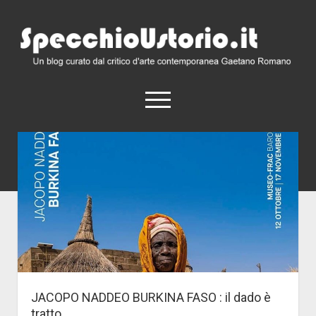
SpecchioUstorio.it
apri
menu
Home
Chi Siamo
Comunicati Stampa
Eventi
JACOPO NADDEO BURKINA FASO : il dado è
tratto