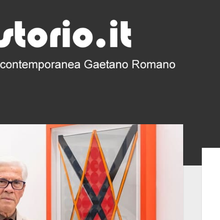
Bar
late