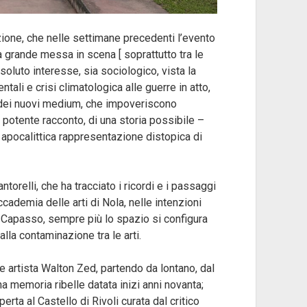
zione, che nelle settimane precedenti l’evento
a grande messa in scena [ soprattutto tra le
soluto interesse, sia sociologico, vista la
ali e crisi climatologica alle guerre in atto,
a dei nuovi medium, che impoveriscono
al potente racconto, di una storia possibile –
 apocalittica rappresentazione distopica di
torelli, che ha tracciato i ricordi e i passaggi
cademia delle arti di Nola, nelle intenzioni
o Capasso, sempre più lo spazio si configura
lla contaminazione tra le arti.
e artista Walton Zed, partendo da lontano, dal
na memoria ribelle datata inizi anni novanta;
rta al Castello di Rivoli curata dal critico