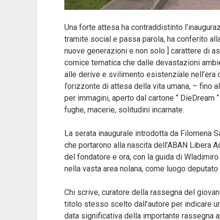
Una forte attesa ha contraddistinto l’inaugura
tramite social e passa parola, ha conferito all
nuove generazioni e non solo ] carattere di as
cornice tematica che dalle devastazioni ambient
alle derive e svilimento esistenziale nell’er
l’orizzonte di attesa della vita umana, – fino 
per immagini, aperto dal cartone “ DieDream “
fughe, macerie, solitudini incarnate.
La serata inaugurale introdotta da Filomena San
che portarono alla nascita dell’ABAN Libera Ac
del fondatore e ora, con la guida di Wladimir
nella vasta area nolana, come luogo deputato a
Chi scrive, curatore della rassegna del giovan
titolo stesso scelto dall’autore per indicare u
data significativa della importante rassegna ape