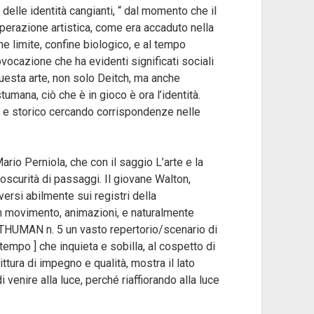
delle identità cangianti, “ dal momento che il
operazione artistica, come era accaduto nella
e limite, confine biologico, e al tempo
vocazione che ha evidenti significati sociali
 Questa arte, non solo Deitch, ma anche
umana, ciò che è in gioco è ora l’identità.
e e storico cercando corrispondenze nelle
Mario Perniola, che con il saggio L’arte e la
 oscurità di passaggi. Il giovane Walton,
ersi abilmente sui registri della
i in movimento, animazioni, e naturalmente
OSTHUMAN n. 5 un vasto repertorio/scenario di
empo ] che inquieta e sobilla, al cospetto di
ttura di impegno e qualità, mostra il lato
i venire alla luce, perché riaffiorando alla luce