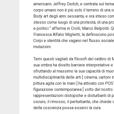
americano Jeffrey Deitch, e centrata sul tema 
corpo umano non è più solo il terreno di una 
Body art degli anni sessanta, e ora inteso com
stesso come luogo di una protesta, di una pro
e politici “ afferma in Crolli, Marco Belpoliti.
Francesca Alfano Miglietti, la definiscono post
Corpi e identità che vagano nel flusso social
mutazioni.
Temi questi vagliati da filosofi del calibro di 
sua ombra ha divelto barriere interpretative e
sfruttando al massimo la sua capacità di muov
multidisciplinarità delle arti [ cinema, carton
pittura agita con le mani ] ha attivato con P
figurazione contemporanea [ volto del nostro t
rappresentazioni distopiche e disturbanti di pi
oscuro, il rimosso, il perturbante, che chiede d
della coscienza possa esserci la cura.