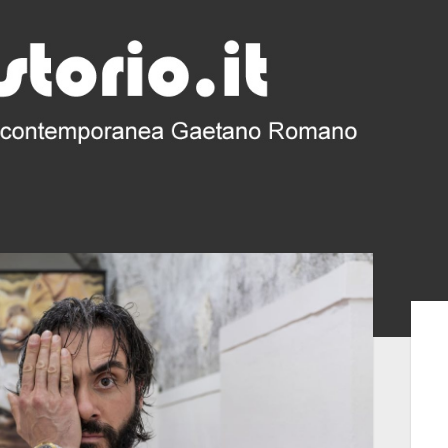
Bar
late